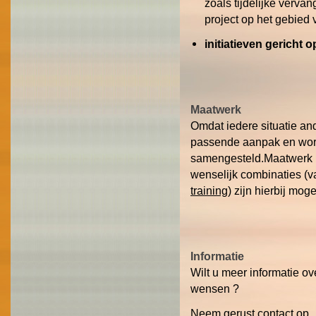
zoals tijdelijke verva
project op het gebied
initiatieven gericht 
Maatwerk
Omdat iedere situatie and
passende aanpak en wo
samengesteld.
Maatwerk
wenselijk combinaties (v
training
) zijn hierbij mogel
Informatie
Wilt u meer informatie ov
wensen ?
Neem gerust
contact
op.