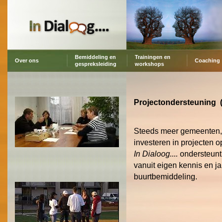
Bemiddeling en
Trainingen en
Over ons
Coaching
gespreksleiding
workshops
Project
ondersteuning 
Steeds meer gemeenten, 
investeren in projecten 
In Dialoog....
ondersteunt 
vanuit eigen kennis en j
buurtbemiddeling.