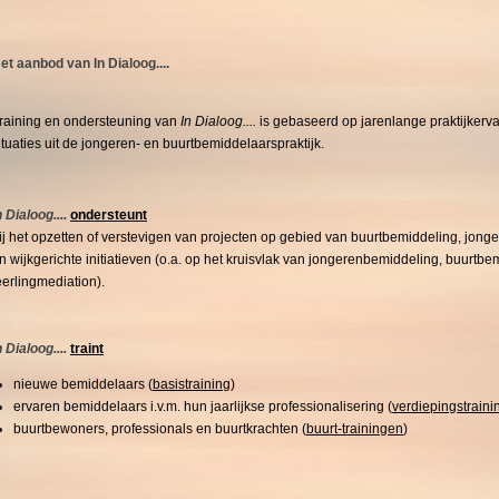
et aanbod van In Dialoog....
raining en ondersteuning van
In Dialoog....
is gebaseerd op jarenlange praktijkerva
ituaties uit de jongeren- en buurtbemiddelaarspraktijk.
n Dialoog....
ondersteunt
ij het opzetten of verstevigen van projecten op gebied van buurtbemiddeling, jon
n wijkgerichte initiatieven (o.a. op het kruisvlak van jongerenbemiddeling, buurtbe
eerlingmediation).
n Dialoog....
traint
nieuwe bemiddelaars (
basistraining
)
ervaren bemiddelaars i.v.m. hun jaarlijkse professionalisering (
verdiepingstrain
buurtbewoners, professionals en buurtkrachten (
buurt-trainingen
)