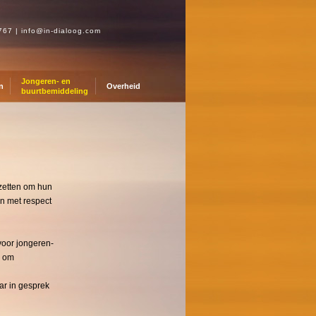
0767
|
info@in-dialoog.com
Jongeren- en
n
Overheid
buurtbemiddeling
nzetten om hun
en met respect
voor jongeren-
s om
ar in gesprek