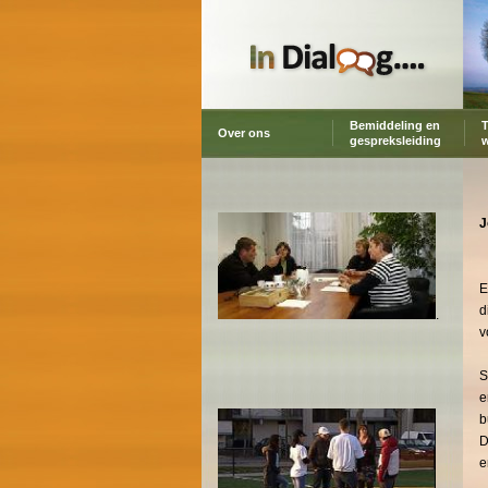
Bemiddeling en
T
Over ons
gespreksleiding
J
E
d
.
v
S
e
b
D
e