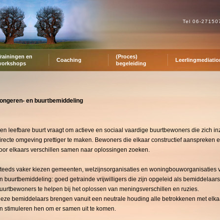
Tel 06-2715
rainingen en
(Proces)
Coaching
Leerlingmediatio
workshops
begeleiding
ongeren- en buurtbemiddeling
en leefbare buurt vraagt om actieve en sociaal vaardige buurtbewoners die zich i
irecte omgeving prettiger te maken. Bewoners die elkaar constructief aanspreken 
oor elkaars verschillen samen naar oplossingen zoeken.
teeds vaker kiezen gemeenten, welzijnsorganisaties en woningbouworganisaties 
n buurtbemiddeling: goed getrainde vrijwilligers die zijn opgeleid als bemiddelaar
uurtbewoners te helpen bij het oplossen van meningsverschillen en ruzies.
eze bemiddelaars brengen vanuit een neutrale houding alle betrokkenen met elka
n stimuleren hen om er samen uit te komen.