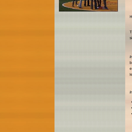
H
T
s
I
b
e
l
I