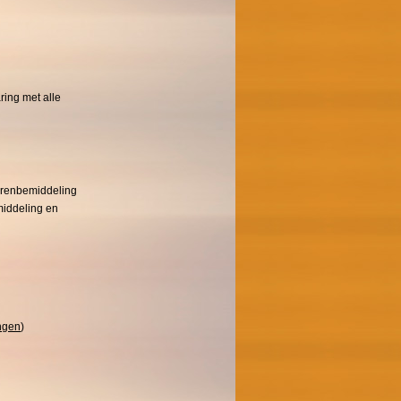
ring met alle
gerenbemiddeling
middeling en
ingen
)