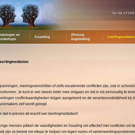
Tel 06-2715
rainingen en
(Proces)
Coaching
Leerlingmediatio
workshops
begeleiding
eerlingmediation
p
anningen, meningsverschillen of zelfs escalerende conflicten zijn, ook in schoolsit
oorkomen. Je kunt er wel steeds beter mee omgaan en dat is vrij eenvoudig te lere
eerlingen conflictvaardigheden krijgen aangeleerd en de verantwoordelijkheid bij 
uziemakers zelf wordt gelegd.
n dat is precies de kracht van leerlingmediation!
onge mensen pikken de vaardigheden en houding om effectief met conflicten om te
ok zijn ze bereid om elkaar te helpen om eigen ruzies of samenwerkingsproblemen