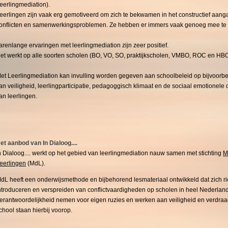
leerlingmediation).
eerlingen zijn vaak erg gemotiveerd om zich te bekwamen in het constructief aang
onflicten en samenwerkingsproblemen. Ze hebben er immers vaak genoeg mee te
arenlange ervaringen met leerlingmediation zijn zeer positief.
et werkt op alle soorten scholen (BO, VO, SO, praktijkscholen, VMBO, ROC en HB
M
et Leerlingmediation kan invulling worden gegeven aan schoolbeleid op bijvoorbe
an veiligheid, leerlingparticipatie, pedagoggisch klimaat en de sociaal emotionele 
an leerlingen.
et aanbod van In Dialoog....
n Dialoog.... werkt op het gebied van leerlingmediation nauw samen met stichting
M
eerlingen
(MdL).
dL heeft een onderwijsmethode en bijbehorend lesmateriaal ontwikkeld dat zich ri
ntroduceren en verspreiden van conflictvaardigheden op scholen in heel Nederland
erantwoordelijkheid nemen voor eigen ruzies en werken aan veiligheid en verdr
chool staan hierbij voorop.