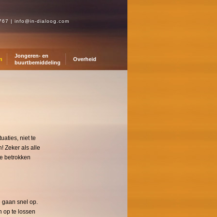
0767
|
info@in-dialoog.com
Jongeren- en
n
Overheid
buurtbemiddeling
uaties, niet te
n!
Zeker als alle
de betrokken
 gaan snel op.
 op te lossen