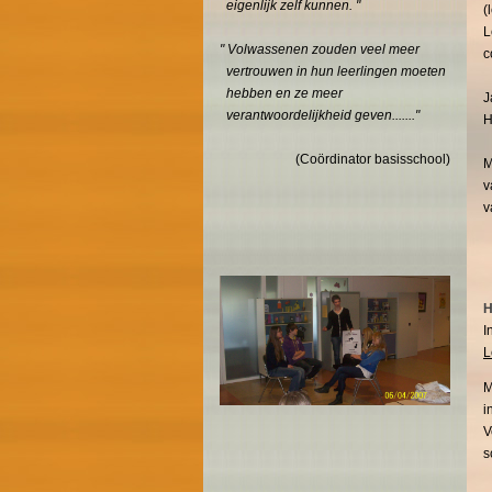
eigenlijk zelf kunnen. "
(
L
" Volwassenen zouden veel meer
c
vertrouwen in hun leerlingen moeten
hebben en ze meer
J
verantwoordelijkheid geven......."
H
(Coördinator basisschool)
v
v
H
I
L
M
i
V
s