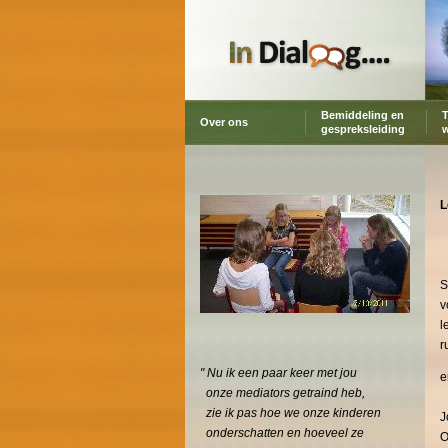
Bemiddeling en
T
Over ons
gespreksleiding
L
S
v
l
r
" Nu ik een paar keer met jou
e
onze mediators getraind heb,
zie ik pas hoe we onze kinderen
J
onderschatten
en hoeveel ze
O