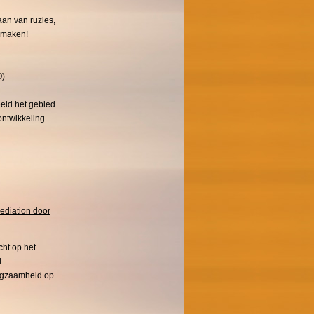
aan van ruzies,
 maken!
O)
eld het gebied
ontwikkeling
ediation door
cht op het
.
aagzaamheid op