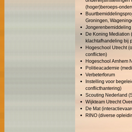
onderwijsinstellingen u
(hoger)beroeps-onder
Buurtbemiddelingsproj
Groningen, Wagening
Jongerenbemiddeling 
De Koning Mediation (
klachtafhandeling bij p
Hogeschool Utrecht (
conflicten)
Hogeschool Arnhem 
Politieacademie (med
Verbeterforum
Instelling voor begel
conflicthantering)
Scouting Nederland (
Wijkteam Utrecht Over
De Mat (interactieva
RINO (diverse opleidi