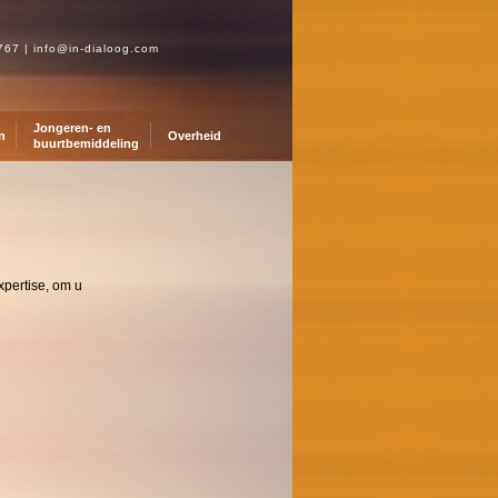
0767
|
info@in-dialoog.com
Jongeren- en
n
Overheid
buurtbemiddeling
xpertise, om u