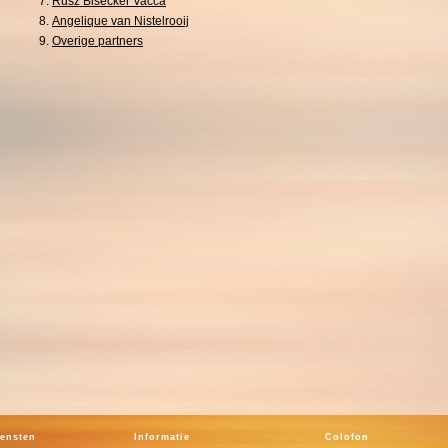
Rusz Bisecker Vacca
Angelique van Nistelrooij
Overige partners
iensten
Informatie
Colofon