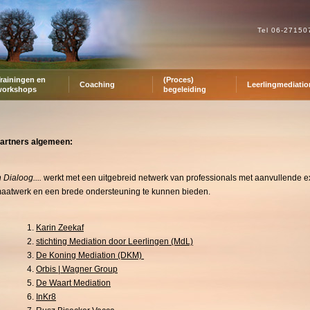
Tel 06-2715
rainingen en
(Proces)
Coaching
Leerlingmediatio
workshops
begeleiding
artners algemeen:
n Dialoog....
werkt met een uitgebreid netwerk van professionals met aanvullende e
aatwerk en een brede ondersteuning te kunnen bieden.
Karin Zeekaf
stichting Mediation door Leerlingen (MdL)
De Koning Mediation (DKM)
Orbis | Wagner Group
De Waart Mediation
InKr8