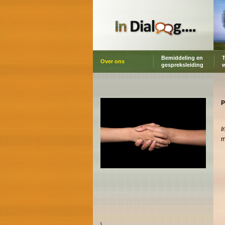
Bemiddeling en
T
Over ons
gespreksleiding
P
I
m
\