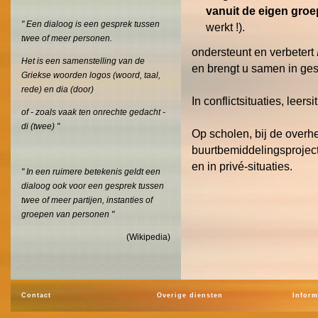
vanuit de eigen groe
" Een dialoog is een gesprek tussen
werkt !).
twee of meer personen.
ondersteunt en verbetert
Het is een samenstelling van de
en brengt u samen in ges
Griekse woorden logos (woord, taal,
rede) en dia (door)
In conflictsituaties, leers
of - zoals vaak ten onrechte gedacht -
di (twee) "
Op scholen, bij de overhei
buurtbemiddelingsprojec
en in privé-situaties.
" In een ruimere betekenis geldt een
dialoog ook voor een gesprek tussen
twee of meer partijen, instanties of
groepen van personen "
(Wikipedia)
Contact
Overige diensten
Inform