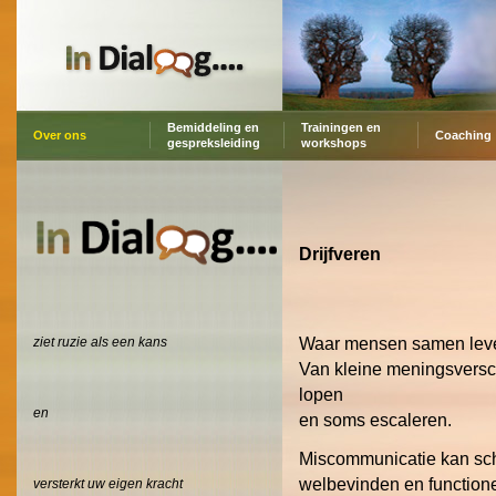
Bemiddeling en
Trainingen en
Over ons
Coaching
gespreksleiding
workshops
Drijfveren
Waar mensen samen leve
ziet ruzie als een kans
Van kleine meningsverschi
lopen
en
en soms escaleren.
Miscommunicatie kan schad
welbevinden en function
versterkt uw eigen kracht